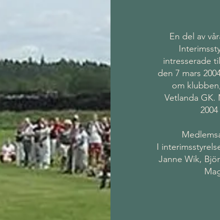
En del av v
Interimsst
intresserade t
den 7 mars 2004
om klubben,
Vetlanda GK. M
2004
Medlemsavg
I interimsstyre
Janne Wik, Bjö
Mag