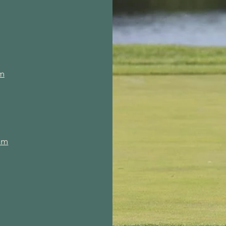
om
om