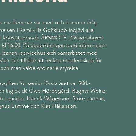
åra medlemmar var med och kommer ihåg.
yrelsen i Ramkvilla Golfklubb inbjöd alla
ill konstituerande ÅRSMÖTE i Wisionshuset
 kl 16.00. På dagordningen stod information
 banan, servicehus och samarbetet med
an fick tillfälle att teckna medlemskap för
 och man valde ordinarie styrelse.
iften för senior första året var 900:-.
lsen ingick då Owe Hördegård, Ragnar Weinz,
rn Leander, Henrik Wågesson, Sture Lamme,
nus Lamme och Klas Håkanson.