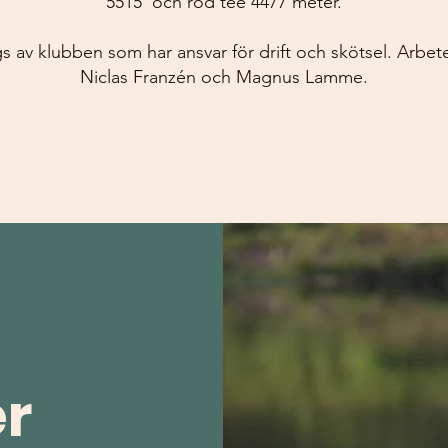
5515 och röd tee 4477 meter.
s av klubben som har ansvar för drift och skötsel. Arbete
Niclas Franzén och Magnus Lamme.
er