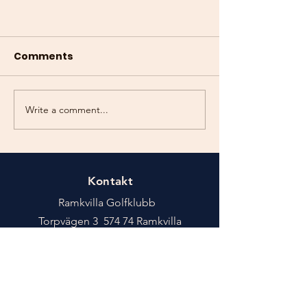
Comments
Write a comment...
Kontakt
Ramkvilla Golfklubb
Torpvägen 3 574 74 Ramkvilla
Mail:
info@ramkvillagolf.com
Tel: 0474-440 500