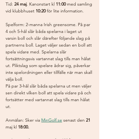
Tid: 
24 maj
. Kanonstart kl 
11:00
 med samling 
vid klubbhuset 
10:20
 för lite information.
Spelform: 2-manna Irish greensome. På par 
4 och 5-hål slår båda spelarna i laget ut 
varsin boll och slår därefter följande slag på 
partnerns boll. Laget väljer sedan en boll att 
spela vidare med. Spelarna slår 
fortsättningsvis vartannat slag tills man hålat 
ut. Pliktslag som spelare ådrar sig, påverkar 
inte spelordningen eller tillfälle när man skall 
välja boll.
På par 3-hål slår båda spelarna ut men väljer 
sen direkt vilken boll att spela vidare på och 
fortsätter med vartannat slag tills man hålat 
ut.
Anmälan: Sker via
MinGolf.se
 senast den 
21 
maj kl 
18:00.