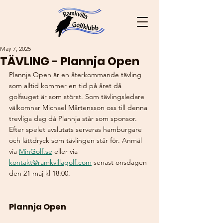
May 7, 2025
TÄVLING - Plannja Open
Plannja Open är en återkommande tävling 
som alltid kommer en tid på året då 
golfsuget är som störst. Som tävlingsledare 
välkomnar Michael Mårtensson oss till denna 
trevliga dag då Plannja står som sponsor. 
Efter spelet avslutats serveras hamburgare 
och lättdryck som tävlingen står för. Anmäl 
via 
MinGolf.se
 eller via 
kontakt@ramkvillagolf.com
 senast onsdagen 
den 21 maj kl 18:00.
Plannja Open