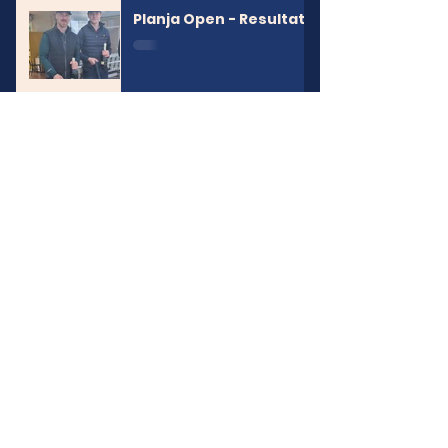
Planja Open - Resultat
Fler avslutade tävlingar
Kontakt
Ramkvilla Golfklubb
Torpvägen 3 574 74 Ramkvilla
Mail:
info@ramkvillagolf.com
Tel: 0474-440 500