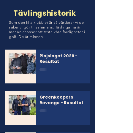
Tävlingshistorik
Som den lilla klubb vi är så värderar vi de
saker vi gör tillsammans. Tävlingarna är
mer än chanser att testa våra färdigheter i
golf. De är minnen.
Plojslaget 2026 -
Resultat
Greenkeepers
Revenge - Resultat